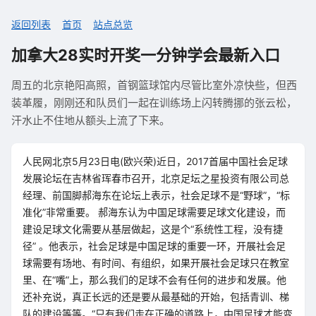
返回列表
首页
站点总览
加拿大28实时开奖一分钟学会最新入口
周五的北京艳阳高照，首钢篮球馆内尽管比室外凉快些，但西
装革履，刚刚还和队员们一起在训练场上闪转腾挪的张云松，
汗水止不住地从额头上流了下来。
人民网北京5月23日电(欧兴荣)近日，2017首届中国社会足球
发展论坛在吉林省珲春市召开，北京足坛之星投资有限公司总
经理、前国脚郝海东在论坛上表示，社会足球不是“野球”，“标
准化”非常重要。 郝海东认为中国足球需要足球文化建设，而
建设足球文化需要从基层做起，这是个“系统性工程，没有捷
径” 。他表示，社会足球是中国足球的重要一环，开展社会足
球需要有场地、有时间、有组织，如果开展社会足球只在教室
里、在“嘴”上，那么我们的足球不会有任何的进步和发展。他
还补充说，真正长远的还是要从最基础的开始，包括青训、梯
队的建设等等。“只有我们走在正确的道路上，中国足球才能变