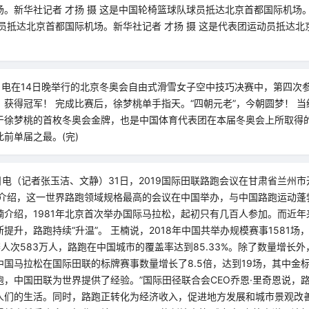
。新华社记者 才扬 摄 这是中国轮椅篮球队球员抵达北京首都国际机场
员抵达北京首都国际机场。新华社记者 才扬 摄 这是代表团运动员抵达
4日电在14日晚举行的北京冬奥会自由式滑雪女子空中技巧决赛中，第四次
获得冠军！ 完成比赛后，徐梦桃单手指天。“四朝元老”，今朝圆梦！ 
于徐梦桃的首枚冬奥会金牌，也是中国体育代表团在本届冬奥会上所取得
前单届之最。(完)
日电（记者张玉洁、文静）31日，2019国际田联路跑会议在甘肃省兰州
据介绍，这一世界路跑领域规格最高的会议在中国举办，与中国路跑运动蓬
楠介绍，1981年北京首次举办国际马拉松，起初只有几百人参加。而近年
提升，路跑持续“升温”。 王楠说，2018年中国共举办规模赛事1581场
参赛人次583万人，路跑在中国城市的覆盖率达到85.33%。除了数量增长
中国马拉松在国际田联的标牌赛事数量增长了8.5倍，达到19场，其中金标
跑，中国田联为世界提供了经验。”国际田径联合会CEO乔恩·里奇恩说，
人们的生活。同时，路跑正转化为经济收入，促进地方发展和城市景观改善