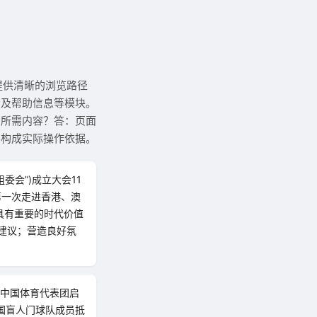
提供清晰的浏览路径
示及帮助信息等模块。
到所需内容？答：页面
不构成实际操作依据。
委会”)成立大会11
第一次走进香港、澳
具有重要的时代价值
建议；营造良好氛
会中国体育代表团启
中国盲人门球队成员抵