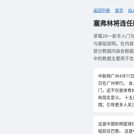
返回列表
首页
站
塞弗林将连任
草莓28—新手入门
与基础说明。在内容
部分数据内容会根据
中的数据主要用于信
中新网广州4月11
日在广州举行。 会
门，这不仅是体育
和现实意义。 十
围；引导更多人关
这是中国轮椅篮球队
程前往巴黎。 这是