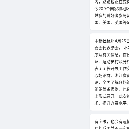
内，路跑也正在变得
今209个国家和
越多的爱好者参与其
国、美国、英国等5
中新社杭州4月25
委会代表参会。 
序及有关信息。首
证、运动员村及分
表团团长开展工作
心场馆群、浙江省
馆，全面了解各场
组织筹备惯例，也
上形式召开。此次
求，提升办赛水平
有突破，也会有遗
功的反面并不一定