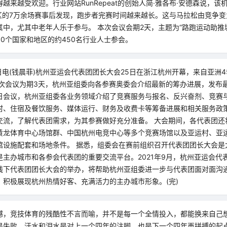
越来越受欢迎。行业网站RunRepeat的创始人简·雅各布·安德森说，该机
地区的7万余场赛事后发现，跑步者完赛时间越来越长。这与马拉松由竞争
中，尤其中老年人乐于参与。 本次会议会期2天，主题为“路跑运动助推
0个国家和地区的约450名行业人士参会。
日电(钱晨菲)杭州亚运会代表团团长大会25日在浙江杭州开幕，来自亚洲4
本次会议为期3天，杭州亚组委向各参赛奥委会介绍最新的筹办进展，发布
日会议，杭州亚组委各业务领域介绍了竞赛服务与报名、反兴奋剂、竞赛
村、住宿及餐饮服务、媒体运行、财务及收费卡等筹备进展和相关服务政
交流，了解代表团需求，为其参赛做好充分准备。 大会期间，各代表团还
黄龙体育中心场馆群、中国杭州电竞中心等多个竞赛场馆以及亚运村、亚
馆设施配套和场地条件。 据悉，组委会在赛前组织召开代表团团长大会是
是主办城市和各参会代表团的重要交流平台。2021年9月，杭州亚运会代
线下代表团团长大会的举办，将帮助杭州亚组委进一步与代表团面对面沟
，积极展现杭州热情好客、充满活力的主办城市形象。(完)
憾，竞技体育的残酷性不言而喻，并不是每一个全情投入，都能换来自己
是失败，汗水和泪水是对上一个四年的注脚，也是下一个四年再拼搏的起点