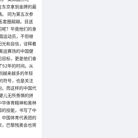
在东京拿到金牌的最
。 同为第五次参
玉套圈超越。目送
的呢？毕竟他们的身
中国运动员，不但继
阳光和自信，诠释着
奥运赛场的中国健
的目标，更是他们奋
了52年的时间。从
到越来越多的年轻
的符号，也是关注
盼。而这样的中国代
健儿无所畏惧的拼
中华体育精神和奥林
超的技能，书写了中
，中国体育代表团的
束，巴黎残奥会也将