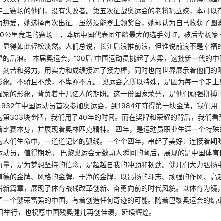
走上赛场的他们，没有失败者。第五次征战奥运会的老将巩立姣，本可以
为热爱，她选择再次出征。虽然没能登上领奖台，她却认为自己收获了圆满
20公里竞走的赛场上，本届中国代表团年龄最大的选手刘虹，被后辈杨家
，显得如此轻松淡然。人们总说，长江后浪推前浪，但谁说前浪不是幸福
的后浪。 本届奥运会，“00后”中国运动员挑起了大梁，这批新一代的
、刻苦和努力，用实力和成绩接过了接力棒，同时也向世界展示着他们的
形象。不骄且不躁，不卑亦不亢。 奥运会之所以特殊，是因为每一个走上
国家的形象，背负着十几亿人的期盼。这一份国家荣誉，是他们顽强拼搏
1932年中国运动员首次参加奥运会，到1984年夺得第一块金牌，我们用
的第303块金牌，我们用了40年的时间。而在奖牌和荣耀的背后，我们看
着比赛本身，并展现着奥林匹克精神。 四年，是运动员职业生涯一个特殊
的人们生命中，一道道记忆的弧线。一个个四年，串起了美好，连接着期
运动员，值得期盼。 巴黎奥运会无数动人瞬间的背后，展现的是中国体育
力量，是为梦想坚持的信念，是超越自我的冲劲和韧劲。健儿们大力弘扬
道德的金牌、风格的金牌、干净的金牌，以昂扬的斗志、顽强的作风、高
崭新篇章，展现了体育战线改革创新、奋勇向前的时代风貌。以体育为镜
了一个繁荣富强的中国，有着创造任何奇迹的可能。随着巴黎奥运会的结
8日举行，也祝愿中国残奥健儿再创佳绩，延续辉煌。