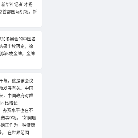
。新华社记者 才扬
北京首都国际机场。新
参加冬奥会的中国名
当结果尘埃落定，徐
的第5枚金牌，金牌
市开幕。这是该会议
勃发展有关。中国
来，中国政府对群
，同比增长
外，办赛水平也在不
赛事9场。 “如何吸
路跑正作为一种健康
。 在世界范围