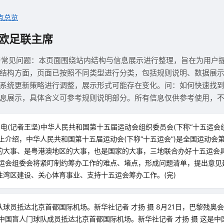
点总览
欧足联主席
与常见问题：本页面围绕站内结构与信息展示进行整理，旨在为用户
结构方面，页面已按照不同类型进行分类，包括规则说明、数据展
系统更新策略进行调整，展示形式可能存在变化。问：如何快速找
息展示，具体含义可参考规则说明部分。所有信息仅供参考使用，
日电(记者王坚)中华人民共和国第十五届运动会组织委员会(下称“十五运会组
上介绍，中华人民共和国第十五届运动会(下称“十五运会”)是全国运动会
的大事、是粤港澳地区的大事，也是国家的大事，三地联合办好十五运会
五运会组委会将紧盯制约筹办工作的难点、堵点，形成问题清单，提出意见
注湾区建设、关心体育事业、支持十五运会筹办工作。(完)
球员抵达北京首都国际机场。新华社记者 才扬 摄 8月21日，巴黎残奥
中国盲人门球队成员抵达北京首都国际机场。新华社记者 才扬 摄 这是