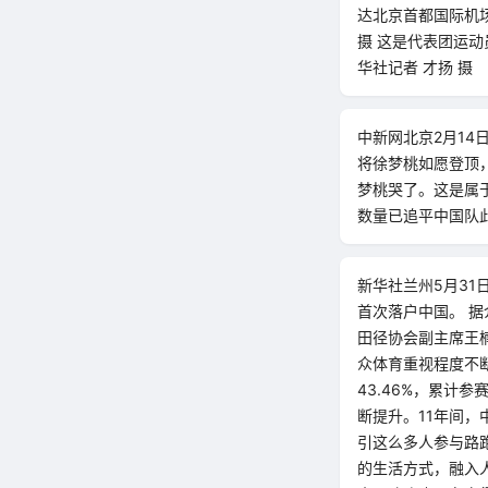
达北京首都国际机场
摄 这是代表团运动
华社记者 才扬 摄
中新网北京2月1
将徐梦桃如愿登顶，
梦桃哭了。这是属
数量已追平中国队此
新华社兰州5月31
首次落户中国。 
田径协会副主席王
众体育重视程度不断
43.46%，累计
断提升。11年间，
引这么多人参与路
的生活方式，融入