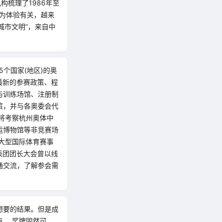
构梳理了1986年至
变为体验有关，越来
城市文明”，来自中
5个国家(地区)的奥
最新的参赛政策、程
与训练场馆、注册制
策，并与各奥委会代
将考察杭州奥体中
运博物馆等非竞赛场
大型国际体育赛事
表团团长大会曾以线
通交流，了解参会需
想要的结果。但是成
。 奖牌固然可