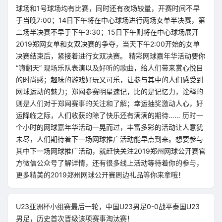
球场和1号球场均有比赛，同时还有夜场较量，开赛时间不早
于当晚7:00；14日下午将在中心球场进行两场女单半决赛，第
二场半决赛不早于下午3:30；15日下午则将在中心球场展开
2019郑网女单和女双决赛的争夺，当天下午2:00开始的女单
决赛结束后，紧接着进行女双决赛。 精彩网球嘉年华活动要你
“嗨翻天” 现场乐队表演以及好听的歌曲，给人们带来赏心悦目
的时尚感；趣味的游戏好玩又可乐，让参与其中的人们感受到
网球运动的魅力；郑网参赛明星速记，比的是记忆力，诠释的
则是人们对于郑网赛事的关注和了解；幸运抽奖激动人心，好
运降临之际，人们收获的除了快乐还有满满的期待…… 历时一
个小时的网球嘉年华活动一晃而过，丰富多彩的活动让人意犹
未尽，人们期待着下一场网球推广活动能早点到来。想要参与
其中下一场网球推广活动，就赶快关注2019郑州网球公开赛官
方微信公众号了解详情，还有很多线上活动等待着你的参与，
更多精美的2019郑州网球公开赛周边礼品等你来拿哦！
U23亚洲杯小组赛最后一轮，中国U23男足0-0战平泰国U23
男足，历史首次晋级该项赛事淘汰赛！