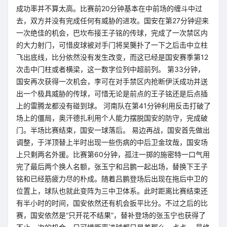
成功率并不算太高。比赛前20分钟基本在中前场的缠斗中过
去，双方并没有完成任何有威胁的进攻。国安在第27分钟迎来
一次绝佳的机会，巴坎布接王子铭的传球，完成了一次禁区内
的大力射门，可惜皮球被对手门将吴龑扑了一下之后击中立柱
飞出底线，比分依然没有发生改变，而这已经是国安赛季第12
次击中门柱或者横梁，这一数字位列中超前列。 第33分钟，
国安再次获得一次机会，李可在对手禁区内抢断伊沃成功并送
出一个极具威胁的传球，可惜无论是前点的王子铭还是后点插
上的雷腾龙都没有碰到球。 河南队在第41分钟利用反击打破了
场上的僵局，奥汗德扎利用个人能力摆脱国安的防守，完成破
门。半场比赛结束，国安一球落后。 易边再战，国安首先做出
调整，于洋顶替上半时出现一些伤病的中后卫金玟哉，国安场
上只剩两名外援。比赛第60分钟，孤注一掷的施密特一口气用
完了最后两个换人名额，张玉宁和吕鹏一起出场，替换下王子
铭和已经筋疲力尽的朴成。随着吕鹏登场后出现在拖后中卫的
位置上，球队也就此变阵为三中卫体系。此时距离比赛结束还
有半小时的时间，国安依然还有机会扳平比分。不过之后的比
赛，国安依然是“只开花不结果”，替补登场的张玉宁也获得了