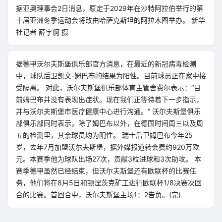
据亚奥理事会2日消息，原定于2029年在沙特阿拉伯举行的第
十届亚洲冬季运动会将改由哈萨克斯坦的阿拉木图举办。 新华
社记者 薛宇舸 摄
据德甲沃尔夫斯堡俱乐部官方消息，在最近的新冠病毒检测
中，球队后卫凯文-姆巴布的结果为阳性。目前球员正在家中接
受隔离。 对此，沃尔夫斯堡俱乐部体育主管舍费尔表示：“目
前姆巴布并没有表现出症状。现在我们正等待着下一步指示，
并与沃尔夫斯堡市医疗健康中心进行沟通。” 沃尔夫斯堡俱乐
部俱乐部同时表示，除了姆巴布以外，在德国时间周三以及周
五的检测里，其余球员均为阴性。​​​​ 瑞士后卫姆巴布今年25
岁，去年7月加盟沃尔夫斯堡，据外媒报道转会费约920万欧
元。本赛季他为球队出场27次，贡献3粒进球和3次助攻。 本
赛季德甲虽然已经结束，但沃尔夫斯堡还有欧联杯的比赛任
务，他们将在8月5日和顿涅茨克矿工进行欧联杯1/8决赛次回
合的比赛。首回合中，沃尔夫斯堡主场1：2告负。(完)