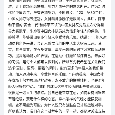
我更加体会到作为中国女排的一员，平时踏实苦练、攻坚克
难，走上赛场团结拼搏、努力为国争光的意义所在。作为新时
代的中国青年，唯有更加努力，不断进步。” 20世纪80年代，
中国女排夺得五连冠，女排精神激励了无数国人。此后，陈忠
和率领的“黄金一代”和郎平率领的中国女排又先后五次夺得世
界大赛冠军，朱婷等中国女排队员成为很多年轻人的偶像。 朱
婷希望，能够带动更多年轻人享受体育乐趣。她说：“可能从运
动员的角色来说，会让人感觉我们的生活离大家有点远。其
实，参与体育，在强身健体、享受乐趣的同时学习掌握运动技
巧，提高运动能力和表现，在运动中打磨和锻炼自己，养成好
的习惯，是每个人都可以做到的。所以首先我希望在关注我们
追求‘更快、更高、更强’的同时，能有更多的年轻人被我们带
动，加入运动中来，享受体育的乐趣。” 在她看来，中国女排
在赛场上努力展现越挫越勇、永不放弃的拼搏精神，也是对年
轻人很好的带动。 “我们的球队这些年经历的那些关键比赛，
很像是一段人生的浓缩。我自己也常常在想，如何看待困难甚
至是绝境，要用什么样的心态，拿出怎样的气魄才能挣脱枷
锁，变不可能为可能，为什么说只有战胜自己才能战胜对手。
所以我认为，我们在这个过程中的一举一动，都是对关注支持