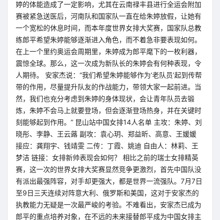
婷的体能造成了一定影响，尤其在云南禄丰县进行全运会附加
赛被紧急送医后，河南队和国家队一直在给朱婷放假，让她有
一个宽松的休息时间，而本年度世界女排大奖赛，国家队总教
练郎平希望朱婷能够逐渐进入角色，而不着急非要表现如何。
在上一个里约奥运会周期里，朱婷成为郎平麾下的一枚利器，
震惊全球。那么，这一次成为新队长的朱婷会有何种表现，令
人期待。 安家杰说：“我们希望朱婷能够作为‘老队员’起到传帮
带的作用，尽量提升队友的作战能力，带领大家一起前进。当
然，我们也充分考虑到朱婷的身体现状，会让青年队员去锻
炼，朱婷不会马上就要登场，但会逐渐登场热身，并在关键时
刻能够起到作用。” 昆山站中国女排14人名单 主攻：朱婷、刘
晓彤、李静、王云蕗 副攻：袁心玥、郑益昕、高意、王媛媛
接应：龚翔宇、钱靖雯 二传：丁霞、姚迪 自由人：林莉、王
梦洁 链接：女排新帅表现会如何？ 相比之前的瑞士女排精英
赛，这一次的世界女排大奖赛显然竞争更激烈，首先中国队没
有派出最强阵容，对手却更强大，都是世界一流强队。7月7日
至9日三天连续对阵意大利、俄罗斯和美国，这对于安家杰的
执教能力无疑是一次最严峻的考验。不难看出，安家杰已成为
郎平的重点培养对象，在不远的未来接替郎平成为中国女排主