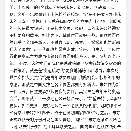
压力将非常大。 年轻人增多，朱婷要承担更多责任 本次大名
单，主攻线上的4名球员分别是朱婷、刘晓彤、李静和王云
蕗，名单一出就遭到了朱婷粉丝的质疑，“这是不是要累坏小朱
朱的节奏？”李静和王云蕗在国际大赛的竞争力并不强，刘晓彤
的一传是最大短板，于是技术全面、经验丰富的朱婷显然需要
承担更多的重任。相比之下，其他位置就好一些。副攻位置虽
然几乎也全部是新人，不过袁心玥、高意、王媛媛和郑益昕都
代表了国内年轻一代副攻的最高水准，接应、自由人、二传位
置也是奥运主力成员带领各自位置的接班人，是典型的以老带
新。 不过，这种排兵布阵也是总教练郎平及执行教练安家杰的
一种策略，就是在“奥运后时代”更多地锤炼年轻球员，本次的
世界女排大奖赛恰恰是青年球员展现自我的机会。根据郎平的
意愿，那就是中国女排在各个位置都要考察新人。朱婷作为新
一任队长，自然要承担起更多的责任，其实早在去年里约奥运
会后，郎平就不止一次地在公开场合表示，“希望朱婷可以承担
更多，担当更多，更好地起到一名老队员的作用”。那时郎平已
经有意让朱婷担任队长，终于在阔别国家队10个月之后，朱婷
正式以队长的身份出现在国际赛场。 郎平：朱婷逐渐进入角色
即可 从去年开始征战土耳其联赛之后，国内国外连续作战对朱