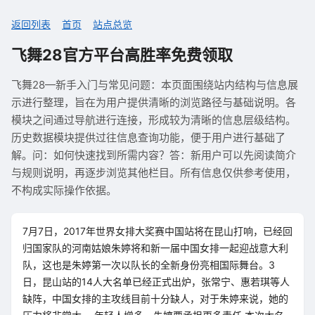
返回列表
首页
站点总览
飞舞28官方平台高胜率免费领取
飞舞28—新手入门与常见问题：本页面围绕站内结构与信息展
示进行整理，旨在为用户提供清晰的浏览路径与基础说明。各
模块之间通过导航进行连接，形成较为清晰的信息层级结构。
历史数据模块提供过往信息查询功能，便于用户进行基础了
解。问：如何快速找到所需内容？答：新用户可以先阅读简介
与规则说明，再逐步浏览其他栏目。所有信息仅供参考使用，
不构成实际操作依据。
7月7日，2017年世界女排大奖赛中国站将在昆山打响，已经回
归国家队的河南姑娘朱婷将和新一届中国女排一起迎战意大利
队，这也是朱婷第一次以队长的全新身份亮相国际舞台。3
日，昆山站的14人大名单已经正式出炉，张常宁、惠若琪等人
缺阵，中国女排的主攻线目前十分缺人，对于朱婷来说，她的