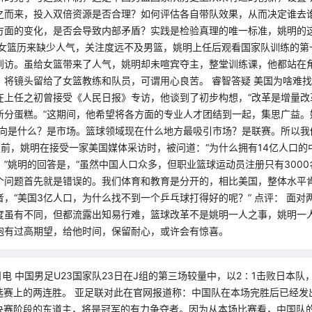
之而来，投入双倍资源是否合理？如何评估各自带队效果，从而决定谁去
方面的变化，是否会导致内部矛盾？实践是检验真理的唯一标准，姚明的
 女篮历来缺少人气，关注度远不及男篮，姚明上任后观看国家队训练的第一
到访。虽给女篮带来了人气，姚明却未喧宾夺主，整堂训练课，他都站在
将镜头留给了女篮教练和队员，可谓用心良苦。 睿智答疑 美国为啥难找
在上任之初曾接受《人民日报》专访，他谈到了初步构想，“改革是增量改
新分蛋糕。”这期间，他希望将各方面的专业人才团结到一起，集思广益。
导向是什么？是市场。篮球领域现在什么地方最吸引市场？是联赛。所以我
久前，姚明在接受一家美国媒体采访时，被问道：“为什么拥有14亿人口
”姚明的回答是，“虽然中国人口众多，但职业篮球运动员注册只有3000
个问题首先就是错误的。我们体育和教育是分开的，相比美国，整体水平肯
，“美国3亿人口，为什么找不到一个乒乓球打得好的呢？” 点评： 面对
度虽有不同，但都流露出知易行难，篮球改革不是姚明一人之事，姚明一
抱有过高期望，给他时间，保留耐心，或许会有惊喜。
日电 中国男足U23国家队23日在J组的第三场较量中，以2∶1击败日本队，
选赛上的两连胜。 亚足联对此在官网报道称：中国队在本场完胜后已经发出
赛决赛阶段的东道主，将是冠军的有力争夺者。因为从本场比赛看，中国队