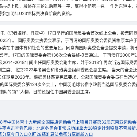
都占据上风，最终在三轮过后两胜一平，赢得小组第一名。 作为东道主，
得参加明年U23锦标赛决赛阶段的资格。
7日电（记者姬烨、肖亚卓）17日举行的国际奥委会首次线上全会，投票同
025年。 国际奥委会执委会表示，于再清的国际奥委会委员资格原本应于20
再清在中国体育和社会的重要角色，同意向国际奥委会全会提交申请，将
25年。17日的国际奥委会第136次全会最终投票通过。 于再清在2000
年以及2014-2018年间出任国际奥委会副主席，并于2018年再次当选国际
副主席、北京2022年冬奥会和冬残奥会组织委员会副主席。 当天的全会
员任期至2028年。根据奥林匹克宪章要求，全部国际奥委会委员在当选8
进行的国际奥委会第124次全会上，中国羽毛球名宿李玲蔚当选国际奥委会
毛球队的领军人物，目前还担任中国奥委会副主席。
18年中国体育十大新闻
全国民族运动会马上项目开赛
第32届东南亚运动
胜率点击查看
巴赫：北京冬奥会非常成功
加拿大28稳定计划稳赚不亏最新
费分享今日入口
久旺28精准算法免费分享最新入口