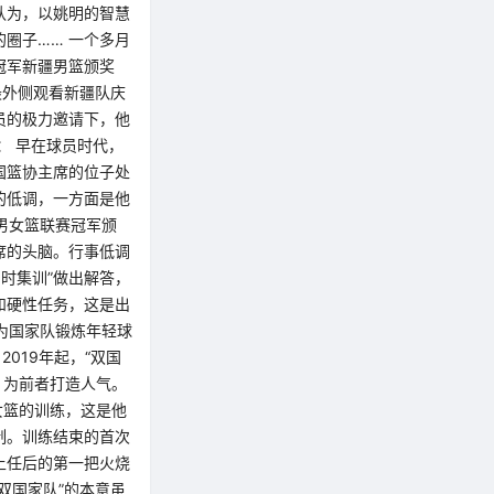
认为，以姚明的智慧
圈子…… 一个多月
冠军新疆男篮颁奖
最外侧观看新疆队庆
员的极力邀请下，他
： 早在球员时代，
国篮协主席的位子处
的低调，一方面是他
为男女篮联赛冠军颁
席的头脑。行事低调
时集训”做出解答，
力和硬性任务，这是出
”为国家队锻炼年轻球
019年起，“双国
，为前者打造人气。
女篮的训练，这是他
制。训练结束的首次
明上任后的第一把火烧
双国家队”的本意虽