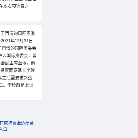
在本次预选赛之
意于再清的国际奥委
21年12月31日
于再清的国际奥委会
年进入国际奥委会，曾
奥委会副主席至今。他
还投票同意延长李玲
年之后需要重新选
委员。李玲蔚是上世
会在柬埔寨金边闭幕
入口