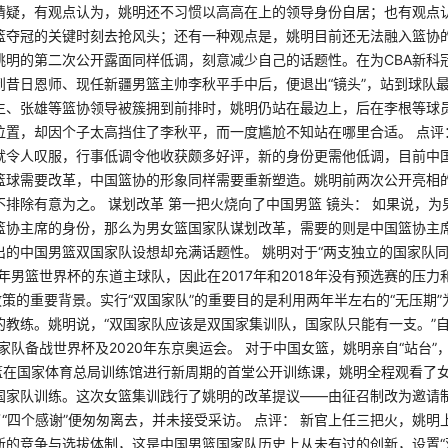
猜疑，有观点认为，姚明还不习惯以高高在上的领导身份自居；也有观点
篮夺冠的关键时刻去抢风头；还有一种观点是，姚明目前还无法融入篮协的
姚明的第二次公开露面同样低调，刻意减少自己的话题性。在为CBA新科
到昔日恩师、现任新疆男篮主帅李秋平手中后，便退出“镜头”，站到球队
生、张雄等篮协领导被簇拥到前排时，姚明仍站在最边上，后在李根等球
位置，却因个子太高挡住了李秋平，而一度尴尬不知站在哪里合适。 点评
就令人叹服，行事低调令他收获颇多好评，新的身份更需他低调，目前中
篮球需要改革，中国篮协的形象同样需要重新塑造。姚明前两次公开亮相
排除有意为之。 谋划改革 第一把火烧向了中国男篮 镜头： 如果说，
篮协主席的身份，那么为男女篮国家队谋划改革，需要的则是中国篮协主
出的中国男篮双国家队设想却充满话题性。 姚明对于“两支独立的国家队同
9年男篮世界杯的东道主球队，因此在2017年和2018年没有预选赛的压
政策的重要背景。实行“双国家队”的重要目的是利用两年半左右的“无压期
教练。姚明说，“双国家队应该是双国家集训队，国家队只能有一支。”自2
家队备战世界杯及2020年东京奥运会。 对于中国女篮，姚明亲自“站台”
女篮在国家体育总局训练馆进行新周期的首堂公开训练课，姚明全程观看了
国家队训练。这次女篮集训践行了姚明的改革提议——由征召制改为邀请
了“四个感谢”便匆匆离去，并未接受采访。 点评： 新官上任三把火，姚
新的竞争与选拔体制，这是中国男篮国家队历史上从未有过的创新，设置“