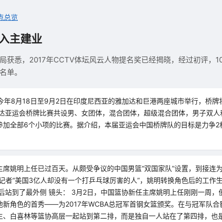
点总览
 入主建业
获悉，2017年CCTV体坛风云人物提名奖已经揭晓，经过初评，10
名单。
今年8月18日至9月2日在印度尼西亚的雅加达和巨港两座城市举行，桥
加达亚运会桥牌比赛共设男、女团体，混合团体，超级混合团体，男子双人
参加全部6个小项的比赛。据介绍，本届亚运会中国桥牌队的目标是力争2
主席姚明上任已过百天。从颇受争议的中国男篮“双国家队”设置，到接连为
国记者“美国3亿人却没有一个打乒乓球厉害的人”，姚明转换角色后的工作
后站到了最外侧 镜头： 3月2日，中国篮协新任主席姚明上任刚刚一周
新角色的首秀——为2017年WCBA总冠军首钢女篮颁奖。在与冠军队
生、白喜林等篮协高层一起站到第二排，而是独自一人站在了第四排，也是