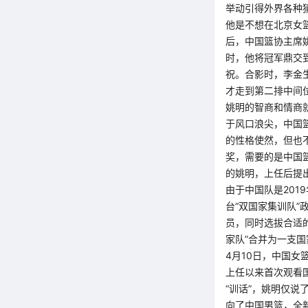
举动引得外界各种
他是不想在北京女
后，中国篮协主席
时，他将冠军鼎交
祝。合影时，李金
才走到第二排中间
姚明的智商和情商
于风口浪尖，中国
的性格使然，但也不
奖，需要的是中国
的姚明，上任后提
由于中国队是201
台“双国家集训队”
员，同时选拔合适的
家队”合并为一支国
4月10日，中国
上任以来首次观看
“训话”，姚明仅说
向了中国男篮，全