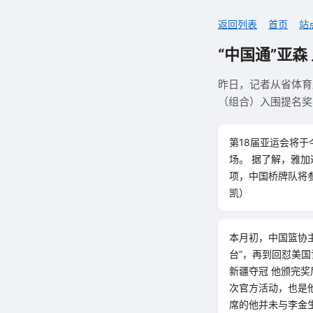
返回列表
首页
站
“中国通”亚森
昨日，记者从省体育局
（组合）入围提名奖
第18届亚运会将于
场。 据了解，雅
项，中国桥牌队将
凯）
本月初，中国篮协
台”，再到回怼美
新疆夺冠 他颁完奖
次官方活动，也是他
席的他并未与李金