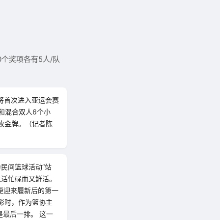
个奖项各有5人/队
牌将首次进入亚运会赛
和混合双人6个小
枚金牌。（记者陈
民间篮球活动“站
生活忙碌而又鲜活。
，便迎来履新后的第一
合影时，作为篮协主
最后一排。 这一