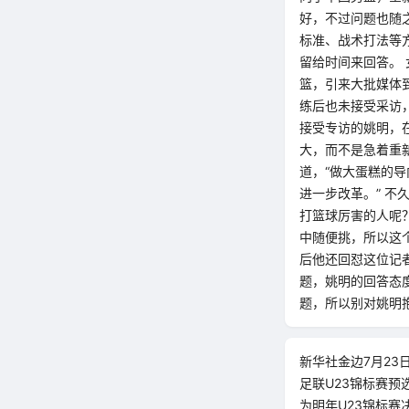
好，不过问题也随
标准、战术打法等
留给时间来回答。
篮，引来大批媒体
练后也未接受采访，
接受专访的姚明，
大，而不是急着重
道，“做大蛋糕的
进一步改革。” 不
打篮球厉害的人呢？
中随便挑，所以这
后他还回怼这位记者
题，姚明的回答态
题，所以别对姚明
新华社金边7月23
足联U23锦标赛预
为明年U23锦标