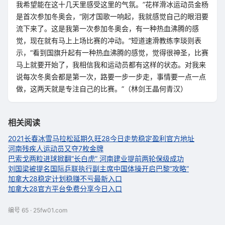
我希望能在这十几天里感受这里的气氛。”花样滑冰运动员金杨
是首次参加冬奥会，“刚才国歌一响起，我就感觉自己的眼泪要
流下来了。这是我第一次参加冬奥会，有一种热血沸腾的感
觉，现在就有马上上场比赛的冲动。”短道速滑教练李琰则表
示，“看到国旗升起有一种热血沸腾的感觉，觉得很神圣，比赛
马上就要开始了，我相信我和运动员都有这样的状态。对我来
说每次冬奥会都是第一次，路要一步一步走，事情要一点一点
做，这两天就是专注自己的比赛。”（林剑王晶何青汉）
相关阅读
2021长春冰雪马拉松延期
久旺28今日走势稳定盈利官方地址
河南残疾人运动员又夺7枚金牌
巴索戈两粒进球掀翻“长白虎” 河南建业提前两轮保级成功
刘国梁被提名国际乒联执行副主席
中国体操开启巴黎“攻略”
加拿大28稳定计划稳赚不亏最新入口
加拿大28官方平台免费分享今日入口
编号 65 · 25fw01.com