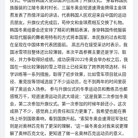
仪式。中国驻韩国大使邱国洪也出席了升旗仪式。 身着韩国民
族服装的江陵冬奥村村长、三届冬奥会短道速滑金牌得主金琪
焄发表了热情洋溢的讲话，代表韩国人民欢迎来自中国的运动
员朋友。升旗仪式完成后，苟仲文和金琪焄相互交换了礼物。
韩国冬奥组委会还安排了精彩的舞蹈表演，身穿韩国传统服装
和现代服装的舞者用特有的方式将本国家、本民族的过去和现
在呈现在中国体育代表团面前。 高志丹在接受采访时表示，我
国冰雪项目整体还比较薄弱，本次平昌参赛主要还是学习、取
经，并力争取得好成绩。成功获得2022冬奥会举办权之后，我
国在一些比较薄弱的雪上项目上已经采取了跨界跨项选材、科
学训练等一系列措施，取得了初步效果，比如雪车项目就从田
径、重竞技等领域选拔了不少运动员，在不到两年的时间里获
得了奥运会入场券。 参与升旗仪式的冬季运动员和教练员也都
感慨万千，短道速滑运动员武大靖说：“这是我第二次参加冬奥
会，第二次参加升旗仪式。第一次参加的时候年龄还小，这次
成熟了不少，感觉肩上的责任和压力更重了。我希望也能在赛
场上听到国歌奏响，看到国旗升起。”索契冬奥会速滑冠军张虹
则是对奥林匹克有了更深的理解，“这一届冬奥会对我来说更理
解了奥林匹克文化，更知道了做一名奥林匹克运动员的意义，