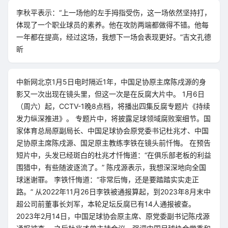
李秋平表示：“上一场他的左手拇指受伤，这一场依然坚持打，
体现了一个职业球员的素养。他在攻防两端都做得不错。他每
一年都在提高，经过这场，我想下一场会表现更好。”吉文孔德
昕
中新网北京1月5日电时隔近1年，中国足协原主席陈戌源的身
影又一次出现在镜头里，但这一次是在反腐大片中。 1月6日
（周六）起，CCTV-1晚8点档，将播出四集反腐专题片《持续
发力纵深推进》。 专题片中，将披露足球领域腐败案细节。国
家体育总局原副局长、中国足球协会原党委书记杜兆才、中国
足协原主席陈戌源、国足原主教练李铁在镜头前忏悔。 在预告
短片中，头发已经斑白的杜兆才忏悔道：“在俱乐部老板的利益
围猎中，有些随波逐流了。” 陈戌源表示，我想深深地向全国
球迷谢罪。 李铁忏悔道：“非常后悔，还是要踏踏实实走正
路。” 从2022年11月26日李铁被通报算起，到2023年8月末中
超公司前董事长刘军，本轮足坛反腐已有14人通报被查。
2023年2月14日，中国足球协会原主席、原党委副书记陈戌源