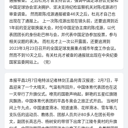
通报被查。 之后杜兆才曾主持会议，强调中国足球协会党委和
中国足球协会坚决拥护、坚决支持纪检监察机关对陈戌源进行
审查调查。 然而距陈戌源通报被查46天之后，杜兆才自己也
出现在了通报上。 上一次陈戌源出现在镜头前，还要追溯到近
1年前的亚足联换届大会，时任中国足协主席的陈戌源，以代
表团团长的身份赴巴林与会，并代表中国足协参加投票，参与
相关议题的表决。 而杜兆才上一次公开露面，还要追溯到
2023年3月23日召开的全国足球发展重点城市年度工作会议。
然而不到10天之后，有关杜兆才被查的通报就出现在中央纪委
国家监委网站上。（完）
本报平昌2月7日电特派记者林剑王晶何青汉报道：2月7日，平
昌迎来了一个大晴天，气温有所回升，中国体育代表团也在这
一天举行了升旗仪式。嘹亮的国歌声响起，鲜艳的五星红旗随
风飘扬，中国体育代表团的平昌冬奥会之旅正式开启。 当地时
间上午九点，中国速度滑冰、短道速滑、花样滑冰、雪车等几
支队伍的运动员、教练员、团部人员共计80多人在团长苟仲
文，副团长高志丹、杨树安的带领下出席了江陵冬奥村的升旗