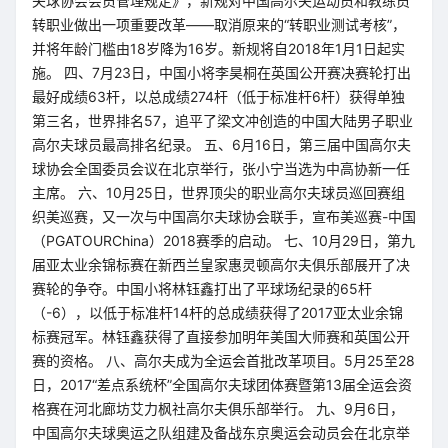
夫球协会会员管理规定》，新规对中国高尔夫运动员和教练员
转职业做出一项重要改革——取消原来的“转职业测试考核”，
并将年龄门槛由18岁降为16岁。新规将自2018年1月1日起实
施。 四、7月23日，中国小将李昊桐在英国公开赛决赛轮打出
最好成绩63杆，以总成绩274杆（低于标准杆6杆）获得单独
第三名，世界排名57，追平了梁文冲创造的中国大陆男子职业
高尔夫球员最高排名纪录。 五、6月16日，第三届中国高尔夫
球协会全国委员会议在北京举行，张小宁当选为中高协新一任
主席。 六、10月25日，世界顶尖的职业高尔夫球员巡回赛组
织美巡赛，又一次与中国高尔夫球协会联手，宣布美巡赛-中国
（PGATOURChina）2018赛季的启动。 七、10月29日，第九
届亚太业余锦标赛在新西兰皇家惠灵顿高尔夫俱乐部展开了决
赛轮的争夺。中国小将林钰鑫打出了平球场纪录的65杆
（-6），以低于标准杆14杆的总成绩获得了2017亚太业余锦
标赛冠军。林钰鑫获得了直接参加明年美国大师赛和英国公开
赛的资格。 八、高尔夫成为全运会首批改革项目。5月25至28
日，2017“差点系统杯”全国高尔夫球团体赛暨第13届全运会资
格赛在河北廊坊艾力枫社高尔夫俱乐部举行。 九、9月6日，
中国高尔夫球奥运之队组建及备战东京奥运会动员会在北京举