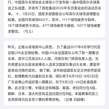
行，中国高尔夫球协会主席张小宁宣布新一届中国高尔夫球奥
运之队组建，并宣布了首批备战2020年东京奥运会的运动员名
单。 十、1月22日，国家多部委联合公布高尔夫球场清理整治
结果。全国共有球场683个，其中，111个球场被责令取缔，
18个球场被责令退出，47个球场被责令撤销，507个球场被要
求整改。（弓土）
昨天，记者从省球类中心获悉， 为了备战2017年9月举行的亚
足联U16女足锦标赛，中国U16女足国家队公布了新一期集训
名单，其中江苏高达8人入围，河南仅有门将高怡斐入选，另
外原建业队队医徐家峰也入选本次国家队集训大名单，康复师
是来自河南的梁欢。 据了解，该年龄组国家女足主帅依然是高
红，助理教练为白鑫和吕长海，球队将于8月19日~9月2日在
广东省佛山市组织第八期集训，并于9月3日~24日赴泰国参
赛。此次亚少赛，中国女足和韩国、泰国、老挝同分在A组，
朝鲜、日本、澳大利亚和孟加拉国分在B组。本届赛事的前三
名将获得乌拉圭世少赛的参赛资格。（记者 刘超峰）