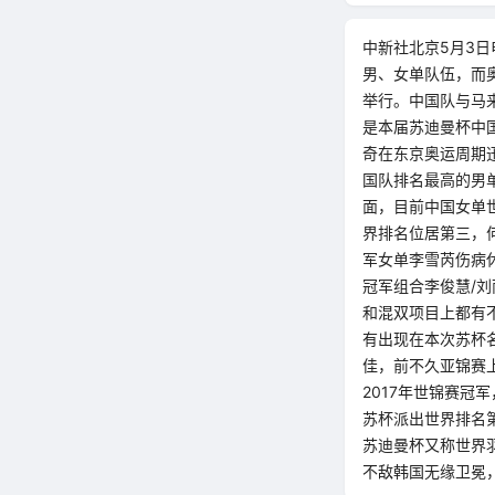
中新社北京5月3日
男、女单队伍，而奥
举行。中国队与马
是本届苏迪曼杯中
奇在东京奥运周期
国队排名最高的男
面，目前中国女单
界排名位居第三，
军女单李雪芮伤病
冠军组合李俊慧/
和混双项目上都有
有出现在本次苏杯
佳，前不久亚锦赛上
2017年世锦赛冠
苏杯派出世界排名
苏迪曼杯又称世界羽
不敌韩国无缘卫冕，