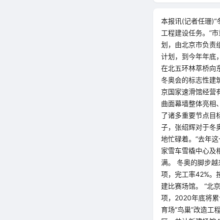
本报讯(记者任珊
工程建设任务。”
划，由北京市负责组
计划，到今年年底
在北五环林萃桥向
冬奥会的标志性建
京国家速滑馆经营有
曲面幕墙整体亮相
了诸多重要节点目
子，张绍辉对于冬
地忙碌着。“去年
家雪车雪橇中心及
满。 冬奥的脚步越
项，完工率42%。
建比赛场馆。 “
项，2020年底将
育场“鸟巢”改造