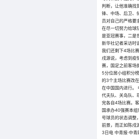
判断，让他准确找
锋、中场、后卫、
员对自己的严格要求
在尽一切努力给球
是亚冠赛事，二是
新华社记者采访时说
我们还剩下4场比赛
戌源说，考虑到疫
赛，国足之前客场
5分位居小组积分
的3个主场比赛改
在中国国内进行。
代夫队、关岛队、
完各自4场比赛。
国承办40强赛本组
号球员的状态调整
前景，而正如陈戌源
3日电 中青报·中