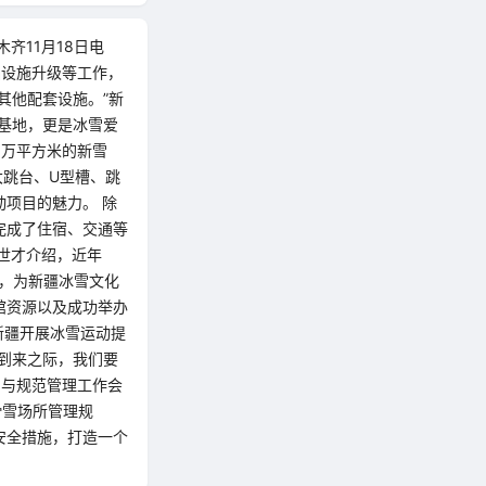
齐11月18日电
础设施升级等工作，
其他配套设施。”新
基地，更是冰雪爱
0万平方米的新雪
大跳台、U型槽、跳
项目的魅力。 除
完成了住宿、交通等
世才介绍，近年
办，为新疆冰雪文化
馆资源以及成功举办
新疆开展冰雪运动提
季到来之际，我们要
产与规范管理工作会
滑雪场所管理规
安全措施，打造一个