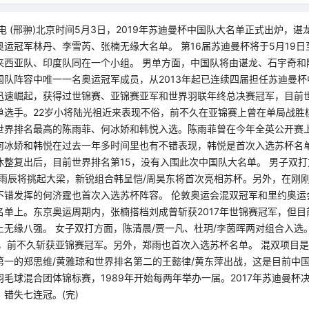
电 (邢翀)北京时间5月3日，2019年苏迪曼杯中国队大名单正式出炉，
运冠军林丹、李雪芮、张楠无缘大名单。 第16届苏迪曼杯将于5月19日
来西亚队、印度队同在一个小组。 男单方面，中国队将由谌龙、石宇奇和
国队阵容中唯一一名奥运冠军成员，从2013年起已连续四届担任苏迪曼杯
迅速崛起，获得过世锦赛、亚锦赛亚军和世界羽联年终总决赛冠军，目前
单选手。22岁小将陆光祖近来表现不俗，前不久在亚锦赛上曾在单局战胜
世界排名最高的陈雨菲、何冰娇和韩悦入选。陈雨菲曾在今年全英公开赛
何冰娇和韩悦在过去一年多时间里也有不错表现，韩悦是首次入选苏杯名单
休整复出后，目前世界排名第15，没有入围此次中国队大名单。 男子双
刘雨辰将挑起大梁，新锐组合韩呈恺/周昊东将首次亮相苏杯。另外，在刚
不错发挥的何济霆也首次入选苏杯阵容。 伦敦奥运会混双冠军和里约奥运
名单上。东京奥运周期内，张楠搭档刘成曾斩获2017年世锦赛冠军，但目
无缘八强。 女子双打方面，陈清晨/贾一凡、杜玥/李茵晖两对组合入选
军，前不久斩获亚锦赛冠军。另外，郑雨也首次入选苏杯名单。 混双项目
第一的郑思维/黄雅琼和世界排名第二的王懿律/黄东萍出战，这是目前中
毛球混合团体锦标赛，1989年开始每两年举办一届。2017年苏迪曼杯决
错失七连冠。(完)