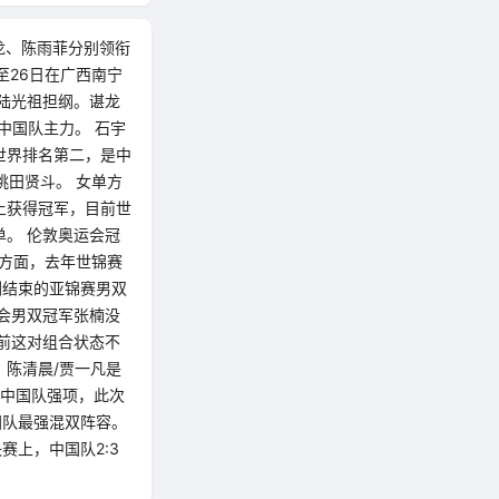
谌龙、陈雨菲分别领衔
至26日在广西南宁
陆光祖担纲。谌龙
中国队主力。 石宇
世界排名第二，是中
桃田贤斗。 女单方
上获得冠军，目前世
。 伦敦奥运会冠
打方面，去年世锦赛
刚结束的亚锦赛男双
会男双冠军张楠没
前这对组合状态不
。陈清晨/贾一凡是
是中国队强项，此次
国队最强混双阵容。
赛上，中国队2:3