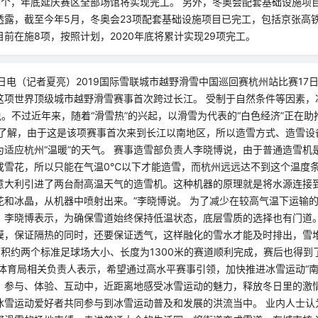
4个，年底延庆赛区全部场馆将实现完工。 另外，冬奥会配套基础设施项目
透露，截至今年5月，冬奥会23项配套基础设施项目已完工，包括京张高
前在施8项，按照计划，2020年底将累计实现29项完工。
8日电（记者夏亮）2019国际雪联城市越野滑雪中国巡回赛杭州站比赛17
这项世界顶级城市越野滑雪赛事首次跨过长江。 受制于自然条件等因素，
说。不过近年来，随着“滑雪热”的兴起，以滑雪为代表的“白色经济”正在
据了解，由于这是该项赛事首次来到长江以南地区，所以造雪方式、造雪设
为适应杭州“温暖”的天气。 赛事造雪部负责人李晓博说，由于普通造雪机
成雪花，所以只能在气温0℃以下才能造雪，而杭州远远达不到这个温度条
意大利引进了两台耐高温天气的造雪机。这种机器的原理就是将水源连接
花和冰晶，从机器中喷射出来。”李晓博说。 为了减少在较高气温下运输
。李晓博表示，为确保雪道始终保持低温状态，底层雪质的选择也有门道。
膜，保证隔热的同时，还要保证透气，这样融化的雪水才能及时排出，雪
面积约两个标准足球场大小、长度为1300米的赛道顺利完成，赛后也得
省体育局相关负责人表示，希望通过高水平赛事引领，加快推进冰雪运动“南
、参与、体验、互动中，近距离地感受冰雪运动的魅力，释放冬日里的激
冰雪运动爱好者共同参与到冰雪运动普及和发展的洪流当中。 业内人士认