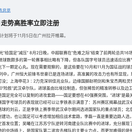
点总览
日走势高胜率立即注册
计划将于11月5日在广州拉开帷幕。
光”给国足“减压” 8月2日晚，中超联赛在“危难之际”结束了前两轮总共1
和进球数颇多的第一轮赛事相比略有下降，但各队国字号球员迅速适应比赛
吃下一颗定心丸。现在需要观察的，是这些要在10月和11月为国征战的球
行列中，广州恒大前锋韦世豪已是连场进球，高准翼的攻击力也有所显现，
可没；上海申花3∶2力克深圳佳兆业队，边缘国脚赵明剑和朱宝杰两粒灵
∶0“险胜”武汉卓尔队，进球虽由比埃拉制造，但张稀哲的精准转移以及边
国足完全可以复制的进攻套路——国足要想在40强赛突围，“进球”是最
赛国字号球员的表现就已经可以让李铁表示满意了：苏州赛区揭幕战武汉卓
两球的刘云，正是李铁上赛季带武汉卓尔期间选进国家队的重点球员；北
射建功，也让国足可以考虑增加相应战术套路，李磊一直是重要边路人选
定首发位置；吴曦在江苏苏宁队逆转河南建业队比赛中的进球，充分展现
他的中场插上，是国家队第二波攻击梯队的主要火力点，而更加难得的是