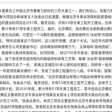
)“冬奥筹办工作是北京市要着力抓好的三件大事之一，我们有信心、有能力
市重大项目办新闻发言人张金丛日前透露，根据北京冬奥会场馆和配套基础
织建设的项目总计57项，截至目前，共有53项冬奥工程开工建设，总体
，累计将有51项冬奥工程完工。届时，北京赛区、延庆赛区全部新建比赛
东南方向远眺，可望见一个马鞍形屋面建筑，这便是被称为“冰丝带”的国
筑。“两年前我来这个项目时，这儿刚开完槽，还是个大坑。”站在年内即
限责任公司党委副书记、总经理张绍辉感慨万千。 主体结构“拔地而起”、
、屋面单元板块安装就位、封顶封围……经过700多天奋战，国家速滑馆
标，接下来还将完成场馆内的精装修和体育工艺等。看着“冰丝带”越来越
奥的期待又近了一步。 距离北京城区80多公里的延庆赛区，同样有一批
这一年是项目最关键的一年，完成了全部工程量的七八成。今年年底，国家
相关配套设施项目将全部完成。”北控京奥建设有限公司副总经理李长洲和
来越近。张金丛介绍，截至目前，共有53项冬奥工程开工建设，总体开工率
按照计划，到2020年底，累计将有51项冬奥工程完工，其中包括北京赛
北京赛区主要承担北京冬奥会和冬残奥会全部冰上项目和滑雪大跳台的比赛，
累计完工18项。”张金丛表示，未完工项目主要是担负北京冬奥会和冬残奥
工程及临时场馆建设项目。而承担北京冬奥会和冬残奥会高山滑雪和雪车雪