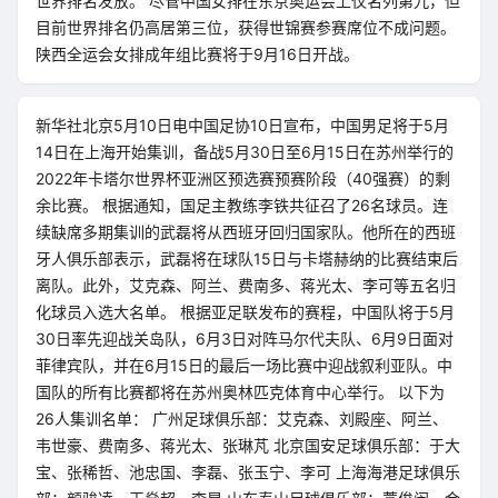
世界排名发放。 尽管中国女排在东京奥运会上仅名列第九，但
目前世界排名仍高居第三位，获得世锦赛参赛席位不成问题。
陕西全运会女排成年组比赛将于9月16日开战。
新华社北京5月10日电中国足协10日宣布，中国男足将于5月
14日在上海开始集训，备战5月30日至6月15日在苏州举行的
2022年卡塔尔世界杯亚洲区预选赛预赛阶段（40强赛）的剩
余比赛。 根据通知，国足主教练李铁共征召了26名球员。连
续缺席多期集训的武磊将从西班牙回归国家队。他所在的西班
牙人俱乐部表示，武磊将在球队15日与卡塔赫纳的比赛结束后
离队。此外，艾克森、阿兰、费南多、蒋光太、李可等五名归
化球员入选大名单。 根据亚足联发布的赛程，中国队将于5月
30日率先迎战关岛队，6月3日对阵马尔代夫队、6月9日面对
菲律宾队，并在6月15日的最后一场比赛中迎战叙利亚队。中
国队的所有比赛都将在苏州奥林匹克体育中心举行。 以下为
26人集训名单： 广州足球俱乐部：艾克森、刘殿座、阿兰、
韦世豪、费南多、蒋光太、张琳芃 北京国安足球俱乐部：于大
宝、张稀哲、池忠国、李磊、张玉宁、李可 上海海港足球俱乐