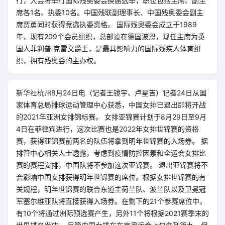
行，大会将举行国际残奥委会换届选举，职位包括主席、副主
席各1名、执委10名。中国残联副理事长、中国残奥委会副主
席贾勇同时获得竞选执委资格。 国际残奥委会成立于1989
年，现有209个会员组织，总部设在德国波恩，现任主席为英
国人菲利普·克雷文爵士，是最具影响力的国际残疾人体育组
织，拥有残奥会的主办权。
新华社杭州8月24日电（记者王镜宇、卢星吉）记者24日从国
家体育总局排球运动管理中心获悉，中国女排已退出即将开战
的2021年亚洲女排锦标赛。 女排亚锦赛计划于8月29日至9月
4日在菲律宾进行，这次比赛也是2022年女排世锦赛的资格
赛，获得亚锦赛前两名的队伍将拿到明年世锦赛的入场券。 据
排管中心相关人士透露，考虑到疫情防控因素和全运会女排比
赛的赛程安排，中国队将不参加这次亚锦赛。 退出亚锦赛将不
会影响中国女排获得明年世锦赛的席位。根据女排世锦赛的有
关规程，明年世锦赛的联合东道主荷兰队、波兰队以及卫冕冠
军塞尔维亚队将直接获得入场券。在剩下的21个参赛席位中，
有10个将通过洲际预选赛产生，另外11个将根据2021赛季末的