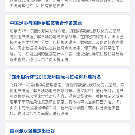
步浏览其他栏目。所有信息仅供…
中国足协与国际足联签署合作备忘录
加拿大28—页面说明与功能介绍：页面内容通过模块化方式呈现，
方便用户快速了解各项功能与信息分布。在内容结构方面，页面已
按照不同类型进行分类，包括规则说明、数据展示及帮助信息等模
块。历史数据模块提供过往信息查询功能，便于用户进行基础了
解。问：栏目之间的区别是什么？答：建议通过导航栏或栏目分类
逐步查找，也可以结合页面提示进…
“郑州银行杯”2019郑州国际马拉松将开启报名
飞舞28—栏目结构与使用指南：页面内容通过模块化方式呈现，方
便用户快速了解各项功能与信息分布。通过对栏目进行细分，用户
可以根据需求快速定位对应内容，提高浏览效率。数据展示区域主
要用于呈现结果信息及历史记录，具体内容以当前页面为准。问：
页面中的数据如何理解？答：建议通过导航栏或栏目分类逐步查
找，也可以结合页面提示进行浏览…
国羽混双强档走出低谷